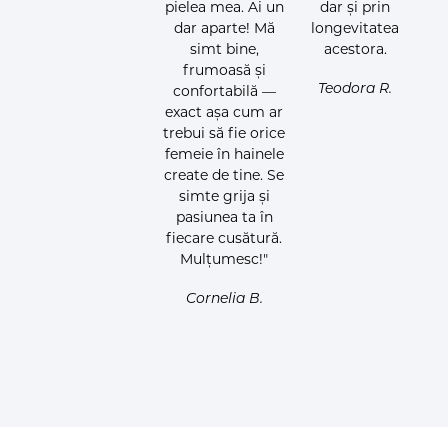
pielea mea. Ai un
dar și prin
dar aparte! Mă
longevitatea
simt bine,
acestora.
frumoasă și
Teodora R.
confortabilă —
exact așa cum ar
trebui să fie orice
femeie în hainele
create de tine. Se
simte grija și
pasiunea ta în
fiecare cusătură.
Mulțumesc!"
Cornelia B.