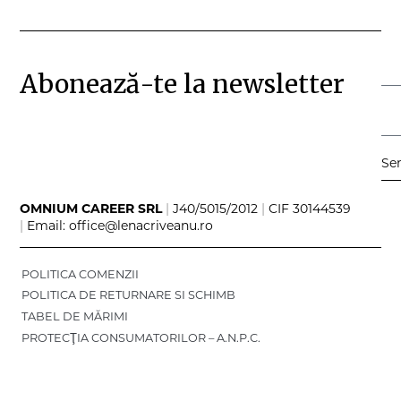
Abonează-te la newsletter
Se
OMNIUM CAREER SRL
|
J40/5015/2012
|
CIF 30144539
|
Email: office@lenacriveanu.ro
POLITICA COMENZII
POLITICA DE RETURNARE SI SCHIMB
TABEL DE MĂRIMI
PROTECŢIA CONSUMATORILOR – A.N.P.C.