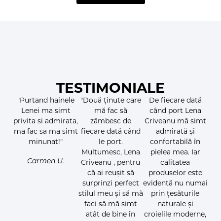
TESTIMONIALE
"Purtand hainele
"Două ținute care
De fiecare dată
Lenei ma simt
mă fac să
când port Lena
privita si admirata,
zâmbesc de
Criveanu mă simt
ma fac sa ma simt
fiecare dată când
admirată și
minunat!"
le port.
confortabilă în
Mulțumesc, Lena
pielea mea. Iar
Carmen U.
Criveanu , pentru
calitatea
că ai reușit să
produselor este
surprinzi perfect
evidentă nu numai
stilul meu și să mă
prin țesăturile
faci să mă simt
naturale și
atât de bine în
croielile moderne,