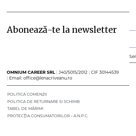
Abonează-te la newsletter
Se
OMNIUM CAREER SRL
|
J40/5015/2012
|
CIF 30144539
|
Email: office@lenacriveanu.ro
POLITICA COMENZII
POLITICA DE RETURNARE SI SCHIMB
TABEL DE MĂRIMI
PROTECŢIA CONSUMATORILOR – A.N.P.C.